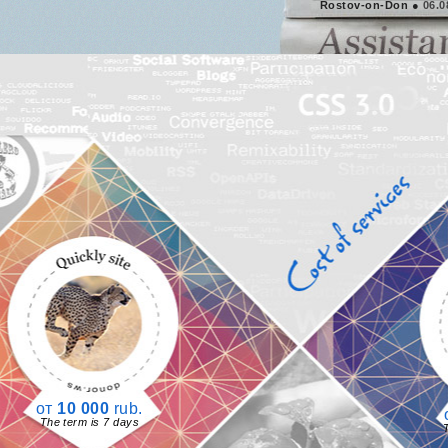
Rostov-on-Don ●
06.0
от
10 000
rub.
The term is 7 days