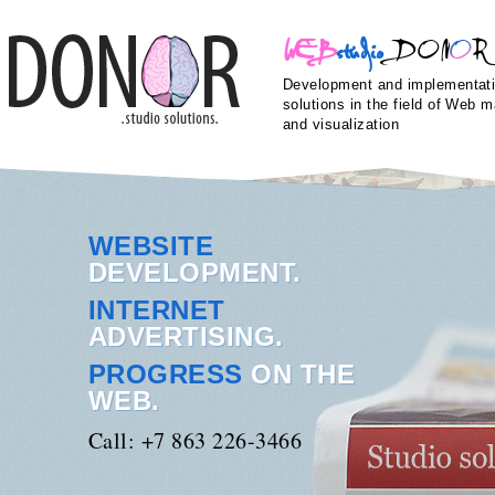
WEB
st
ud
io
DON
R
Development and implementati
solutions in the field of Web m
and visualization
WEBSITE
DEVELOPMENT.
INTERNET
ADVERTISING.
PROGRESS
ON THE
WEB.
Call: +7 863 226-3466