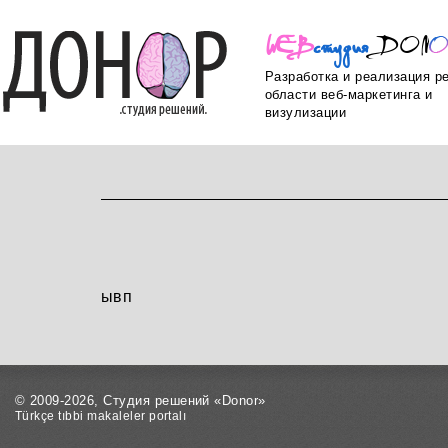
WEB
ст
уд
ия
DON
Разработка и реализация р
области веб-маркетинга и
визулизации
ывп
© 2009-2026, Студия решений «Donor»
Türkçe tıbbi makaleler portalı