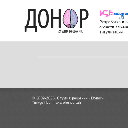
WEB
ст
уд
и
Разработка и 
области веб-ма
визулизации
© 2009-2026, Студия решений «Donor»
Türkçe tıbbi makaleler portalı