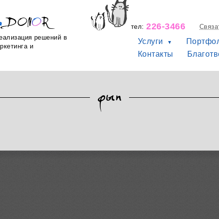
я
DON
R
226-3466
тел:
Связа
реализация решений в
Услуги
Портфо
ркетинга и
Контакты
Благотв
фып