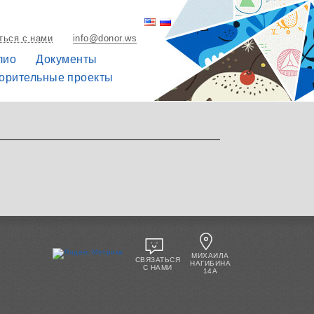
ться с нами
info@donor.ws
лио
Документы
орительные проекты
МИХАИЛА
СВЯЗАТЬСЯ
НАГИБИНА
С НАМИ
14А