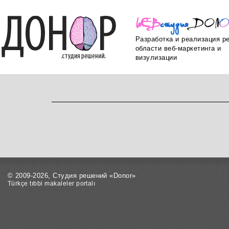
WEB
ст
уд
ия
DON
Разработка и реализация р
области веб-маркетинга и
визулизации
© 2009-2026, Студия решений «Donor»
Türkçe tıbbi makaleler portalı