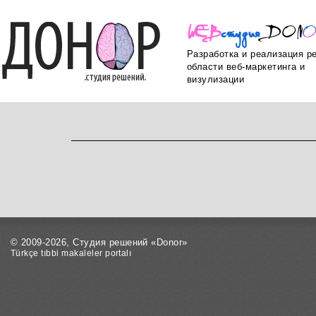
WEB
ст
уд
ия
DON
Разработка и реализация р
области веб-маркетинга и
визулизации
© 2009-2026, Студия решений «Donor»
Türkçe tıbbi makaleler portalı